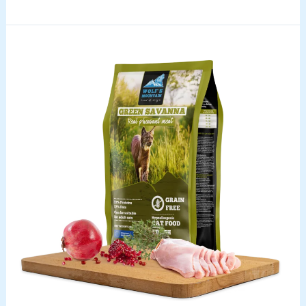
Afin de nous
Field,
permettre
poulet
d'améliorer la
fonctionnalité
frais
et la structure
du site web,
en fonction
de la façon
dont il est
utilisé.
Expérience
Afin que notre
site web
fonctionne
aussi bien que
possible
pendant votre
visite. Si vous
refusez ces
cookies,