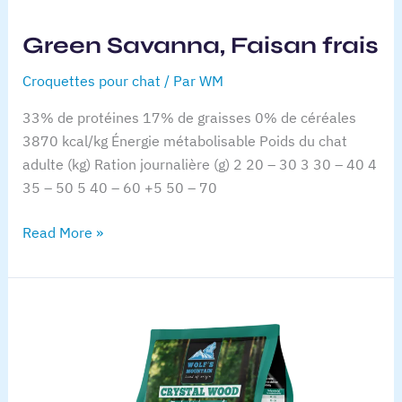
certaines
fonctionnalités
disparaîtront
Green Savanna, Faisan frais
du site web.
Croquettes pour chat
/ Par
WM
33% de protéines 17% de graisses 0% de céréales
3870 kcal/kg Énergie métabolisable Poids du chat
adulte (kg) Ration journalière (g) 2 20 – 30 3 30 – 40 4
35 – 50 5 40 – 60 +5 50 – 70
Green
Read More »
Savanna,
Faisan
frais