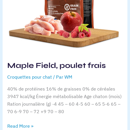
Nécessaire
Maple Field, poulet frais
Ces cookies ne
sont pas
Croquettes pour chat
/ Par
WM
facultatifs. Ils
sont
40% de protéines 16% de graisses 0% de céréales
nécessaires au
3947 kcal/kg Énergie métabolisable Age chaton (mois)
fonctionnement
Ration journalière (g) -4 45 – 60 4-5 60 – 65 5-6 65 –
du site web.
70 6-9 70 – 72 +9 70 – 80
Statistiques
Maple
Read More »